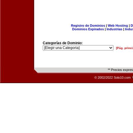
Registro de Dominios
|
Web Hosting
|
D
Dominios Expirados
|
Industrias
|
Indu
Categorías de Dominio:
[Pág. princi
** Precios expre
© 2002/2022 Solo10.com