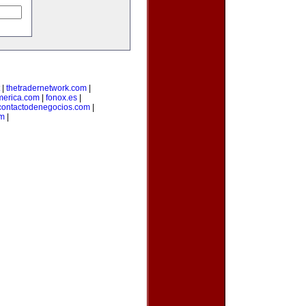
|
thetradernetwork.com
|
merica.com
|
fonox.es
|
contactodenegocios.com
|
m
|