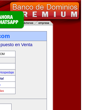
.com
 puesto en Venta
COM
 Hospedaje
ta!
m
tas