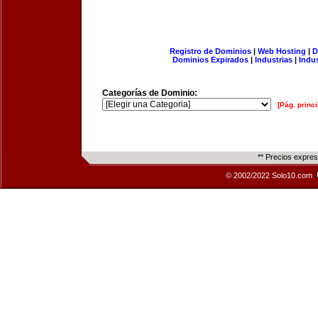
Registro de Dominios
|
Web Hosting
|
D
Dominios Expirados
|
Industrias
|
Indu
Categorías de Dominio:
[Pág. princi
** Precios expre
© 2002/2022 Solo10.com