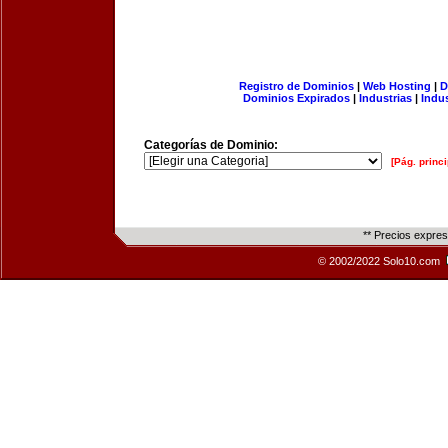
Registro de Dominios
|
Web Hosting
|
D
Dominios Expirados
|
Industrias
|
Indu
Categorías de Dominio:
[Pág. princi
** Precios expre
© 2002/2022 Solo10.com