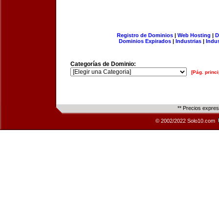
Registro de Dominios
|
Web Hosting
|
D
Dominios Expirados
|
Industrias
|
Indu
Categorías de Dominio:
[Pág. princi
** Precios expre
© 2002/2022 Solo10.com