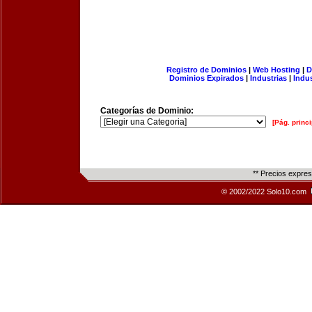
Registro de Dominios
|
Web Hosting
|
D
Dominios Expirados
|
Industrias
|
Indu
Categorías de Dominio:
[Pág. princi
** Precios expre
© 2002/2022 Solo10.com