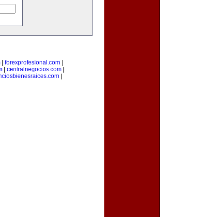
m
|
forexprofesional.com
|
m
|
centralnegocios.com
|
nciosbienesraices.com
|