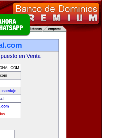
al.com
 puesto en Venta
IONAL.COM
l.com
Hospedaje
ta!
l.com
tas