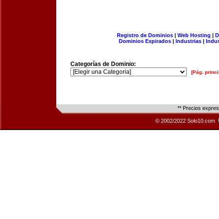
Registro de Dominios
|
Web Hosting
|
D
Dominios Expirados
|
Industrias
|
Indu
Categorías de Dominio:
[Pág. princi
** Precios expre
© 2002/2022 Solo10.com