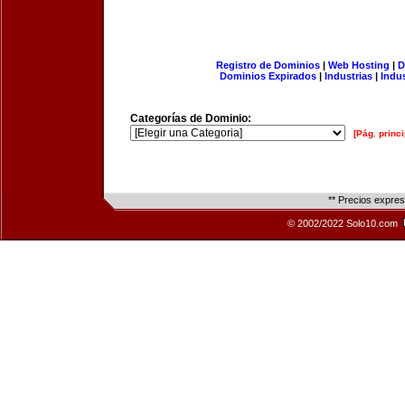
Registro de Dominios
|
Web Hosting
|
D
Dominios Expirados
|
Industrias
|
Indu
Categorías de Dominio:
[Pág. princi
** Precios expre
© 2002/2022 Solo10.com