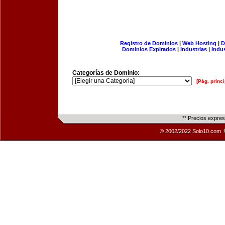
Registro de Dominios
|
Web Hosting
|
D
Dominios Expirados
|
Industrias
|
Indu
Categorías de Dominio:
[Pág. princi
** Precios expre
© 2002/2022 Solo10.com