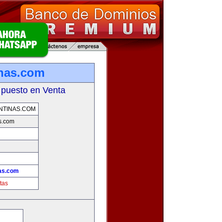
inas.com
 puesto en Venta
NTINAS.COM
s.com
!
nas.com
tas