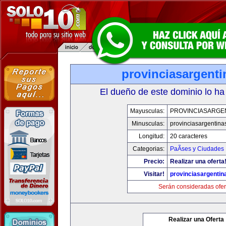
provinciasargent
El dueño de este dominio lo ha
Mayusculas:
PROVINCIASARGE
Minusculas:
provinciasargentina
Longitud:
20 caracteres
Categorias:
PaÃ­ses y Ciudades
Precio:
Realizar una oferta
Visitar!
provinciasargenti
Serán consideradas ofer
Realizar una Oferta