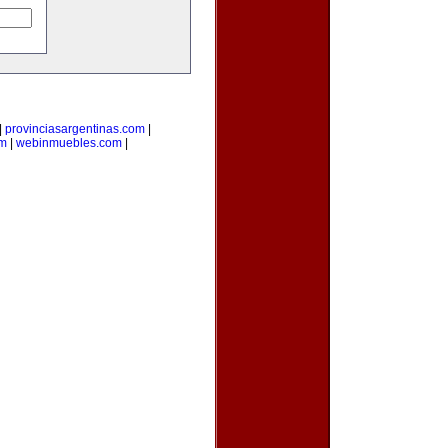
|
provinciasargentinas.com
|
om
|
webinmuebles.com
|