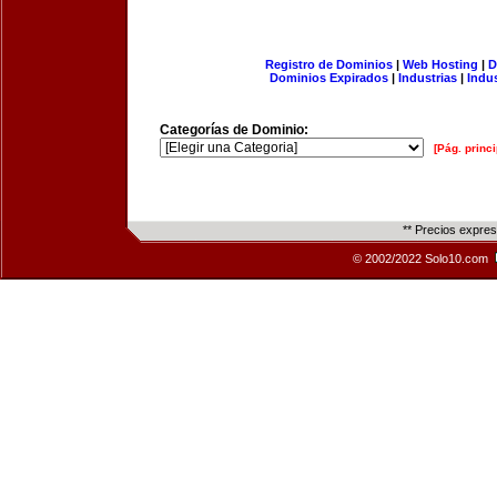
Registro de Dominios
|
Web Hosting
|
D
Dominios Expirados
|
Industrias
|
Indu
Categorías de Dominio:
[Pág. princi
** Precios expre
© 2002/2022 Solo10.com