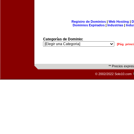
Registro de Dominios
|
Web Hosting
|
D
Dominios Expirados
|
Industrias
|
Indu
Categorías de Dominio:
[Pág. princi
** Precios expre
© 2002/2022 Solo10.com