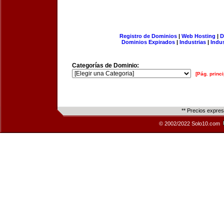
Registro de Dominios
|
Web Hosting
|
D
Dominios Expirados
|
Industrias
|
Indu
Categorías de Dominio:
[Pág. princi
** Precios expre
© 2002/2022 Solo10.com