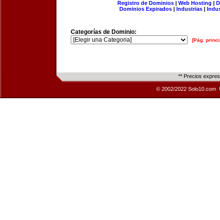
Registro de Dominios
|
Web Hosting
|
D
Dominios Expirados
|
Industrias
|
Indu
Categorías de Dominio:
[Pág. princi
** Precios expre
© 2002/2022 Solo10.com