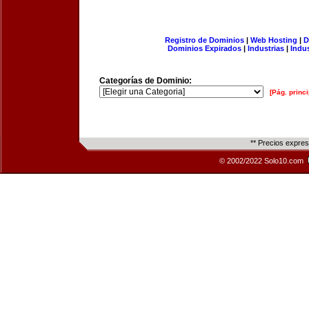
Registro de Dominios
|
Web Hosting
|
D
Dominios Expirados
|
Industrias
|
Indu
Categorías de Dominio:
[Pág. princi
** Precios expre
© 2002/2022 Solo10.com