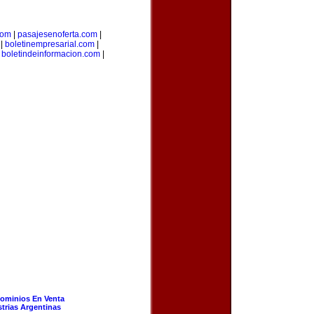
com
|
pasajesenoferta.com
|
|
boletinempresarial.com
|
|
boletindeinformacion.com
|
ominios En Venta
strias Argentinas