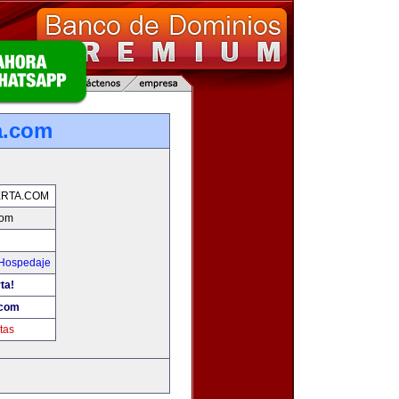
a.com
RTA.COM
com
 Hospedaje
ta!
.com
tas