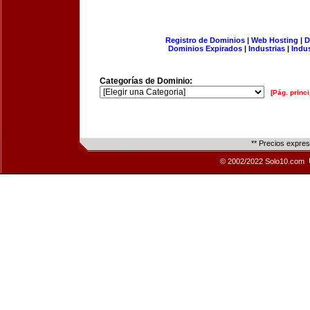
Registro de Dominios
|
Web Hosting
|
D
Dominios Expirados
|
Industrias
|
Indu
Categorías de Dominio:
[Pág. princi
** Precios expre
© 2002/2022 Solo10.com