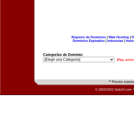
Registro de Dominios
|
Web Hosting
|
D
Dominios Expirados
|
Industrias
|
Indu
Categorías de Dominio:
[Pág. princi
** Precios expre
© 2002/2022 Solo10.com