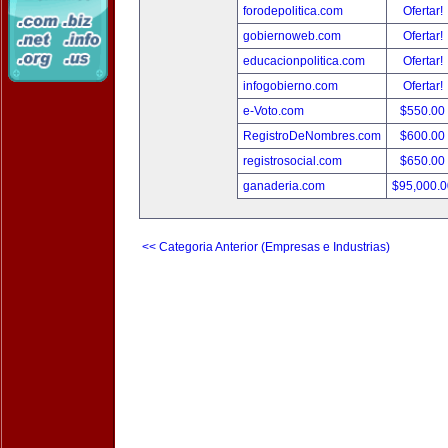
forodepolitica.com
Ofertar!
gobiernoweb.com
Ofertar!
educacionpolitica.com
Ofertar!
infogobierno.com
Ofertar!
e-Voto.com
$550.00
RegistroDeNombres.com
$600.00
registrosocial.com
$650.00
ganaderia.com
$95,000.
<< Categoria Anterior (Empresas e Industrias)